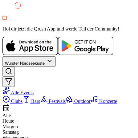
MI, 21 OKT
/
22:00 - 01:00
Bar Evening
Bar35
Electronic
house
Hol dir jetzt die Qrush App und werde Teil der Community!
techno
Party
Wurster Nordseeküste
Alle Events
Clubs
Bars
Festivals
Outdoor
Konzerte
Alle
Heute
Morgen
Samstag
Wochenende