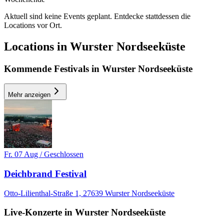
Aktuell sind keine Events geplant. Entdecke stattdessen die
Locations vor Ort.
MI, 21 OKT
/
20:00 - 23:00
Locations in Wurster Nordseeküste
Afterwork
Skyline
Electronic
Kommende Festivals in Wurster Nordseeküste
house
techno
Party
Mehr anzeigen
Fr. 07 Aug / Geschlossen
Deichbrand Festival
Otto-Lilienthal-Straße 1, 27639 Wurster Nordseeküste
Live-Konzerte in Wurster Nordseeküste