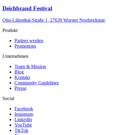
Deichbrand Festival
DO, 22 OKT
/
01:00 - 04:00
Retro Rewind
Otto-Lilienthal-Straße 1, 27639 Wurster Nordseeküste
Copper Cat
Electronic
Produkt
house
techno
Partner werden
Promotions
Party
Unternehmen
Team & Mission
Blog
Kontakt
Community Guidelines
Presse
Social
Facebook
Instagram
LinkedIn
YouTube
TikTok