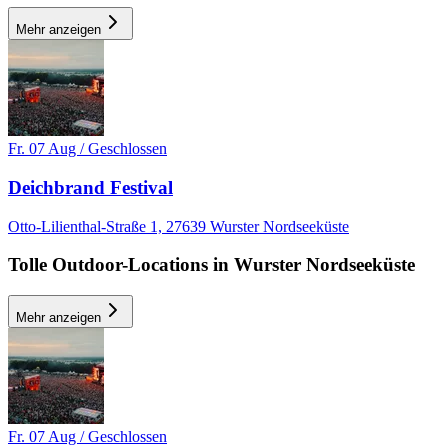
Mehr anzeigen
DO, 22 OKT
/
00:00 - 03:00
Dein Event Name
Fr. 07 Aug / Geschlossen
Deine Location
Electronic
Deichbrand Festival
house
techno
Otto-Lilienthal-Straße 1, 27639 Wurster Nordseeküste
Party
Tolle Outdoor-Locations in Wurster Nordseeküste
Empfohlen für dich
Mehr anzeigen
Mehr anzeigen
Fr. 07 Aug / Geschlossen