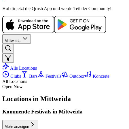
MI, 21 OKT
/
22:00 - 01:00
Hol dir jetzt die Qrush App und werde Teil der Community!
Bar Evening
Bar35
Electronic
house
techno
Party
Mittweida
Alle Locations
Clubs
Bars
Festivals
Outdoor
Konzerte
All Locations
Open Now
Locations in Mittweida
Kommende Festivals in Mittweida
Mehr anzeigen