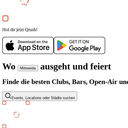
Party
Electronic
house
techno
Party
Hol dir jetzt Qrush!
Wo
ausgeht und feiert
Mittweida
Finde die besten Clubs, Bars, Open-Air u
Events, Locations oder Städte suchen