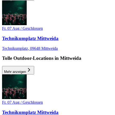
MI, 21 OKT
/
20:00 - 23:00
Afterwork
Skyline
Fr. 07 Aug / Geschlossen
Electronic
house
Technikumplatz Mittweida
techno
Technikumplatz, 09648 Mittweida
Party
Tolle Outdoor-Locations in Mittweida
Mehr anzeigen
Fr. 07 Aug / Geschlossen
Technikumplatz Mittweida