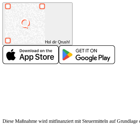
DO, 22 OKT
/
01:00 - 04:00
Retro Rewind
Copper Cat
Electronic
house
techno
Hol dir Qrush!
Party
Diese Maßnahme wird mitfinanziert mit Steuermitteln auf Grundlage