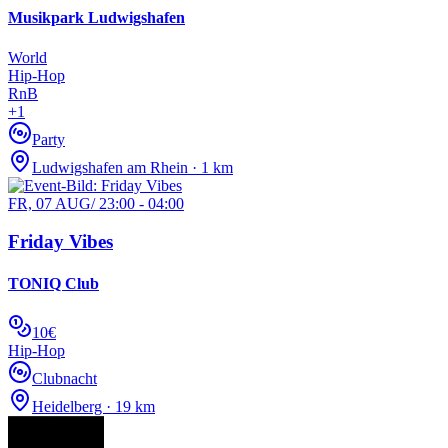
Musikpark Ludwigshafen
World
Hip-Hop
RnB
+
1
Party
Ludwigshafen am Rhein · 1 km
FR, 07 AUG
/
23:00 - 04:00
Friday Vibes
TONIQ Club
10€
Hip-Hop
Clubnacht
Heidelberg · 19 km