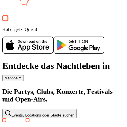
Clubnacht
TIFFANY CLUBSCHIFF
Anlegestelle Kurpfalzbrücke
34€
Party
Hol dir jetzt Qrush!
Empfohlen für dich
Mehr anzeigen
Entdecke das Nachtleben in
Mannheim
Die Partys, Clubs, Konzerte, Festivals
SA, 08 AUG
/
20:00 - 02:00
MOODS WHITE NIGHT @ SC
und Open-Airs.
Barockschloss Mannheim
16.17€
Events, Locations oder Städte suchen
Electronic
World
House