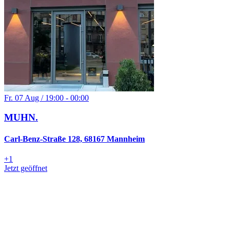
Fr. 07 Aug / 19:00 - 00:00
MUHN.
Carl-Benz-Straße 128, 68167 Mannheim
+
1
Jetzt geöffnet