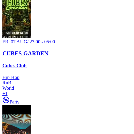
FR, 07 AUG
/
23:00 - 05:00
CUBES GARDEN
Cubes Club
Hip-Hop
RnB
World
+
1
Party