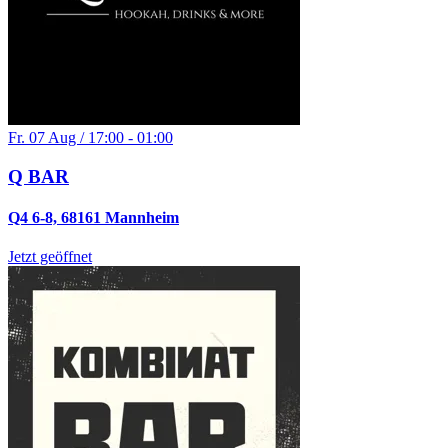
Fr. 07 Aug / 17:00 - 01:00
Q BAR
Q4 6-8, 68161 Mannheim
Jetzt geöffnet