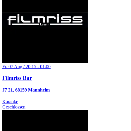
Fr. 07 Aug / 20:15 - 01:00
Filmriss Bar
J7 21, 68159 Mannheim
Karaoke
Geschlossen