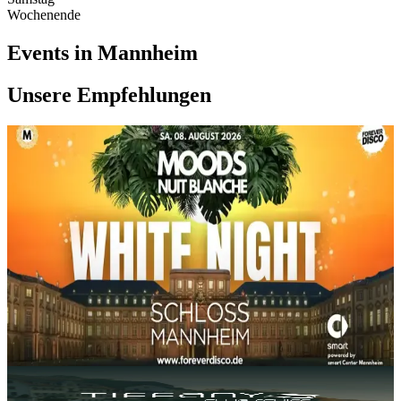
Wochenende
Events in Mannheim
Unsere Empfehlungen
SA, 08 AUG
/
20:00 - 02:00
MOODS WHITE NIGHT @ SCHLOSS
MANNHEIM
Barockschloss Mannheim
16.17€
Electronic
World
House
+
1
Party
FR, 28 AUG
/
18:00 - 23:00