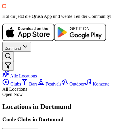
Querbeet
70er
80er
Hol dir jetzt die Qrush App und werde Teil der Community!
+
6
Clubnacht
Dortmund
Alle Locations
Clubs
Bars
Festivals
Outdoor
Konzerte
All Locations
Open Now
Locations in Dortmund
Coole Clubs in Dortmund