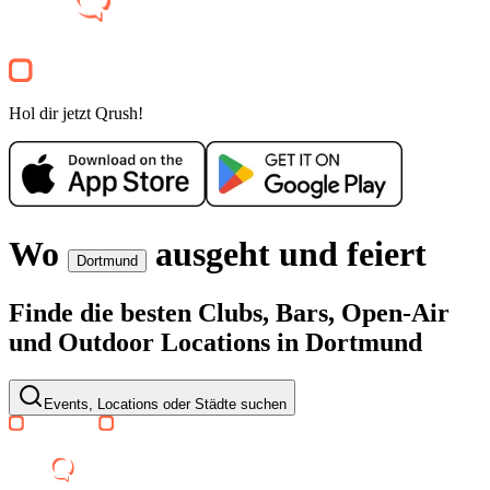
Disco House Night
5€
Q Dortmund
Electronic
Clubnacht
8€
Electronic
Disco House
Hol dir jetzt Qrush!
House
Clubnacht
Empfohlen für dich
Mehr anzeigen
Wo
ausgeht und feiert
Dortmund
Finde die besten Clubs, Bars, Open-Air
und Outdoor Locations in Dortmund
Events, Locations oder Städte suchen
SA, 22 AUG
/
22:00 - 04:00
Dortmund XXL
FZW Dortmund
12€