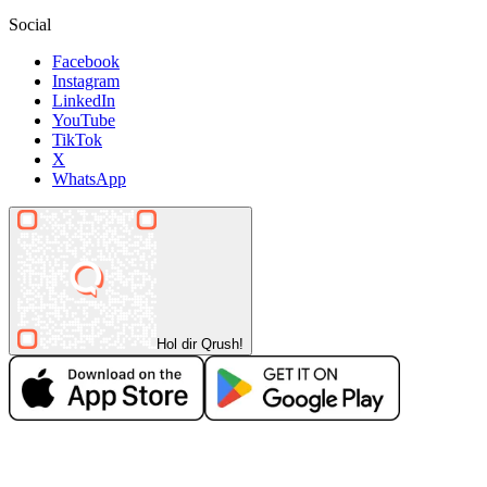
Social
Facebook
Instagram
LinkedIn
YouTube
TikTok
X
WhatsApp
Hol dir Qrush!