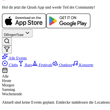
MI, 21 OKT
/
22:00 - 01:00
Hol dir jetzt die Qrush App und werde Teil der Community!
Bar Evening
Bar35
Electronic
house
techno
Party
Dillingen/Saar
Alle Events
Clubs
Bars
Festivals
Outdoor
Konzerte
Alle
Heute
Morgen
Samstag
Wochenende
Aktuell sind keine Events geplant. Entdecke stattdessen die Locations