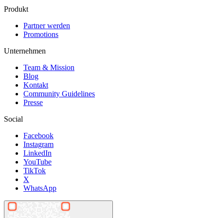
Produkt
DO, 22 OKT
/
01:00 - 04:00
Partner werden
Retro Rewind
Promotions
Copper Cat
Electronic
Unternehmen
house
techno
Team & Mission
Party
Blog
Kontakt
Community Guidelines
Presse
Social
Facebook
Instagram
LinkedIn
YouTube
TikTok
X
WhatsApp