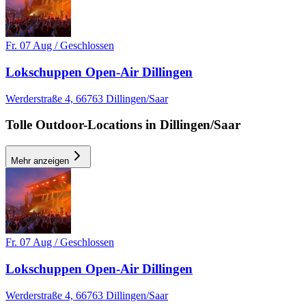
Fr. 07 Aug / Geschlossen
Lokschuppen Open-Air Dillingen
DO, 22 OKT
/
00:00 - 03:00
Werderstraße 4, 66763 Dillingen/Saar
Dein Event Name
Deine Location
Tolle Outdoor-Locations in Dillingen/Saar
Electronic
house
techno
Mehr anzeigen
Party
Empfohlen für dich
Mehr anzeigen
Fr. 07 Aug / Geschlossen
Lokschuppen Open-Air Dillingen
Werderstraße 4, 66763 Dillingen/Saar