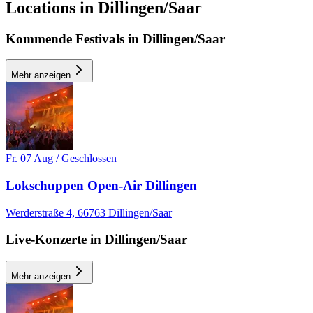
Locations in Dillingen/Saar
Kommende Festivals in Dillingen/Saar
MI, 21 OKT
/
20:00 - 23:00
Afterwork
Skyline
Mehr anzeigen
Electronic
house
techno
Party
Fr. 07 Aug / Geschlossen
Lokschuppen Open-Air Dillingen
Werderstraße 4, 66763 Dillingen/Saar
Live-Konzerte in Dillingen/Saar
Mehr anzeigen