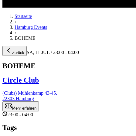
Startseite
›
Hamburg
Events
›
BOHEME
SA, 11 JUL / 23:00 - 04:00
Zurück
BOHEME
Circle Club
(
Clubs
)
Mühlenkamp
43-45
,
22303
Hamburg
Mehr erfahren
23:00
-
04:00
Tags